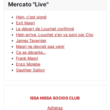
Mercato "Live"
Hein, c'est signé
Exit Magri
Le départ de Louchet confirmé
Hein arrive, Louchet s'en va suivi par Cho
James Tavernier
Magri ne devrait pas venir
Ca se décante...
Frank Magri
Enzo Molebe
Gauthier Gallon
ISSA NISSA SOCIOS CLUB
Adhérez