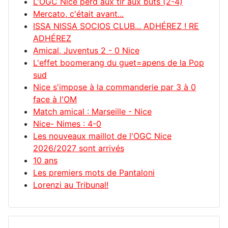
L'OGC Nice perd aux tir aux buts (2-4)
Mercato, c'était avant...
ISSA NISSA SOCIOS CLUB... ADHÉREZ ! RE
ADHÉREZ
Amical, Juventus 2 - 0 Nice
L'effet boomerang du guet=apens de la Pop
sud
Nice s'impose à la commanderie par 3 à 0
face à l'OM
Match amical : Marseille - Nice
Nice- Nimes : 4-0
Les nouveaux maillot de l'OGC Nice
2026/2027 sont arrivés
10 ans
Les premiers mots de Pantaloni
Lorenzi au Tribunal!