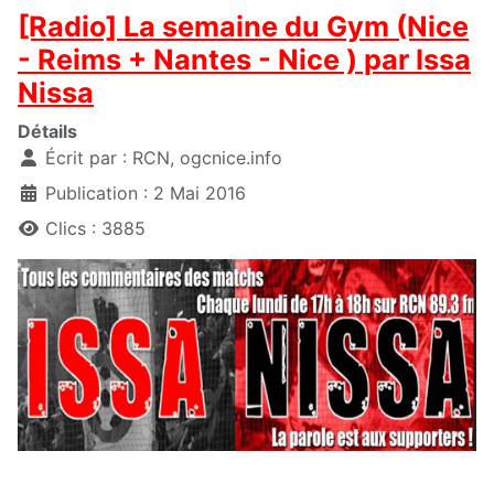
[Radio] La semaine du Gym (Nice
- Reims + Nantes - Nice ) par Issa
Nissa
Détails
Écrit par :
RCN, ogcnice.info
Publication : 2 Mai 2016
Clics : 3885