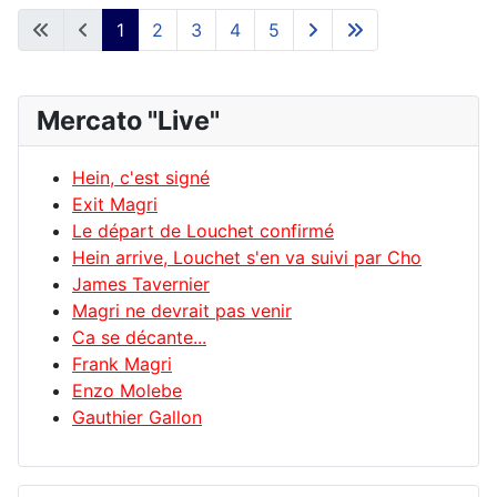
1
2
3
4
5
Mercato "Live"
Hein, c'est signé
Exit Magri
Le départ de Louchet confirmé
Hein arrive, Louchet s'en va suivi par Cho
James Tavernier
Magri ne devrait pas venir
Ca se décante...
Frank Magri
Enzo Molebe
Gauthier Gallon